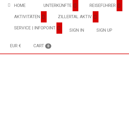
HOME
UNTERKÜNFTE
REISEFÜHRER
AKTIVITÄTEN
ZILLERTAL AKTIV
SERVICE | INFOPOINT
SIGN IN
SIGN UP
EUR €
CART
0
Home
Suchergebnisse Hotels Pensionen Ferienwohnungen Zillertal