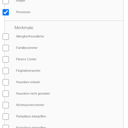
Hütten
Pensionen
Merkmale
Allergikerfreundliche
Familienzimmer
Fitness Center
Flughafentransfer
Haustiere erlaubt
Haustiere nicht gestattet
Nichtraucherzimmer
Parkplätze inbegriffen
Parkplätze inbegriffen