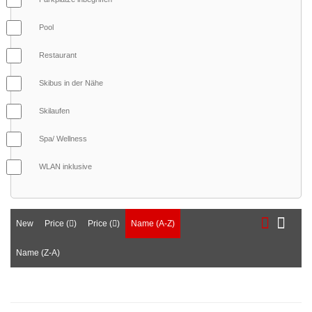
Pool
Restaurant
Skibus in der Nähe
Skilaufen
Spa/ Wellness
WLAN inklusive
New
Price (
)
Price (
)
Name (A-Z)
Name (Z-A)