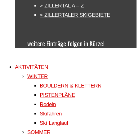
> ZILLERTAL A – Z
> ZILLERTALER SKIGEBIETE
weitere Einträge folgen in Kürze!
AKTIVITÄTEN
WINTER
BOULDERN & KLETTERN
PISTENPLÄNE
Rodeln
Skifahren
Ski Langlauf
SOMMER