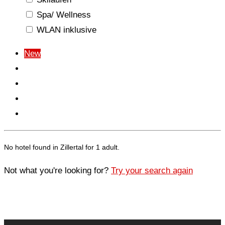
Spa/ Wellness
WLAN inklusive
New
Price (
)
Price (
)
Name (A-Z)
Name (Z-A)
No hotel found in Zillertal for 1 adult.
Not what you're looking for?
Try your search again