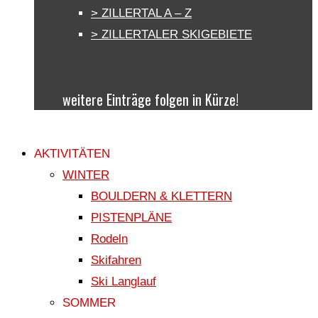
> ZILLERTAL A – Z
> ZILLERTALER SKIGEBIETE
weitere Einträge folgen in Kürze!
AKTIVITÄTEN
WINTER
BOULDERN & KLETTERN
PISTENPLÄNE
Rodeln
Skifahren
Ski Langlauf
SOMMER