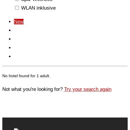
WLAN inklusive
New
Price (
)
Price (
)
Name (A-Z)
Name (Z-A)
No hotel found for 1 adult.
Not what you're looking for?
Try your search again