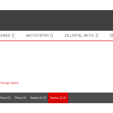
ÜHRER
AKTIVITÄTEN
ZILLERTAL AKTIV
S
 Zillertal
Change search
Price (
)
Price (
)
Name (A-Z)
Name (Z-A)