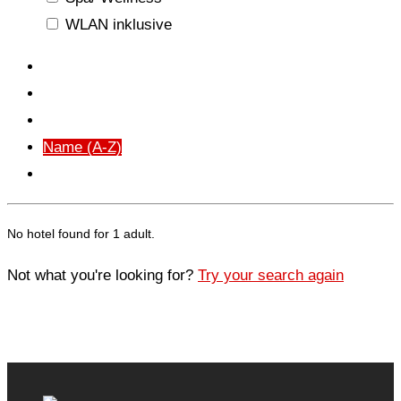
WLAN inklusive
New
Price (
)
Price (
)
Name (A-Z)
Name (Z-A)
No hotel found for 1 adult.
Not what you're looking for?
Try your search again