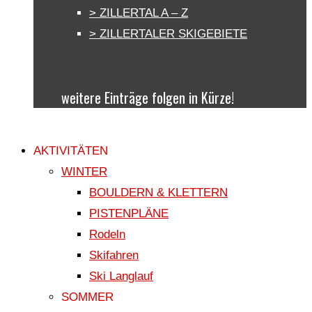
> ZILLERTAL A – Z
> ZILLERTALER SKIGEBIETE
weitere Einträge folgen in Kürze!
AKTIVITÄTEN
WINTER
BOULDERN & KLETTERN
PISTENPLÄNE
Rodeln
Skifahren
Ski Langlauf
SOMMER